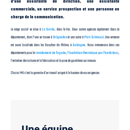
d’une assistante de direction, une assistante
commerciale, un service prospection et une personne en
charge de la communication.
Le siège social se situe à
La Garde
, dans le Var. Deux autres agences également dans ce
département, dont l’une se trouve à
Brignoles
et une autre à
Port Grimaud
. Une antenne
est aussi localisée dans les Bouches-du-Rhône, à
Aubagne
. Nous intervenons dans ces
départements pour le
ravalement de façade
,
l’isolation thermique par l’extérieur
,
l’entretien des toitures et la fabrication et la pose de gouttières sur mesure.
Choisir MK c’est la garantie d’un travail soigné à la hauteur de vos exigences
Une équipe