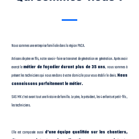
Nous sommes une entreprise familiale dans la région PACA.
Artisans de père en fils, notre savoir-faire se transmet de génération en génération. Après avoir
exercé le
métier de façadier
durant plus de 35 ans
, nous sommes à
présent les techniciens qui nous rendons à votre domicile pour vous établir le devis.
Nous
connaissons parfaitement le métier.
SAS MK c’est avant tout une histoire de famille. Le père, le président, les 4 enfants et petit-fils ,
les techniciens.
Elle est composée aussi
d’une équipe qualifiée sur les chantiers,