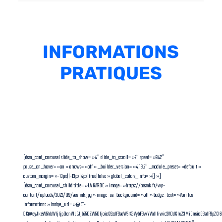
INFORMATIONS
PRATIQUES
[dsm_card_carousel slide_to_show= »4″ slide_to_scroll= »2″ speed= »942″
pause_on_hover= »on » arrows= »off » _builder_version= »4.19.2″ _module_preset= »default »
custom_margin= »-13px||-13px|4px|true|false » global_colors_info= »{} »]
[dsm_card_carousel_child title= »LA GARDE » image= »https://sasmk.fr/wp-
content/uploads/2022/09/sas-mk.jpg » image_as_background= »off » badge_text= »Voir les
informations » badge_url= »@ET-
DC@eyJkeW5hbWljIjp0cnVlLCJjb250ZW50IjoicG9zdF9saW5rX3VybF9wYWdlIiwic2V0dGluZ3MiOnsicG9zdF9pZC