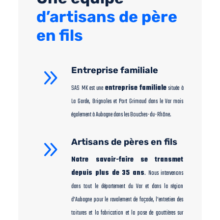
d’artisans de père
en fils
9
Entreprise familiale
SAS MK est une
entreprise familiale
située à
La Garde, Brignoles et Port Grimaud dans le Var mais
également à Aubagne dans les Bouches-du-Rhône.
9
Artisans de pères en fils
Notre savoir-faire se transmet
depuis plus de 35 ans
. Nous intervenons
dans tout le département du Var et dans la région
d’Aubagne pour le ravalement de façade, l’entretien des
toitures et la fabrication et la pose de gouttières sur