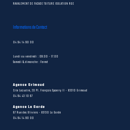
RAVALEMENT DE FACADE TOITURE ISOLATION RGE
Informations de Contact
04 94 14 90 00
Lundi au vendredi : 09:00 - 17:00
Samedi & dimanche : Fermé
Agence Grimaud
Cite Lacustre, 20 Pl. François Spoerry II - 83310 Grimaud
04 94 43 10 67
Agence La Garde
67 Rue des Oliviers - 83130 La Garde
04 94 14 90 00