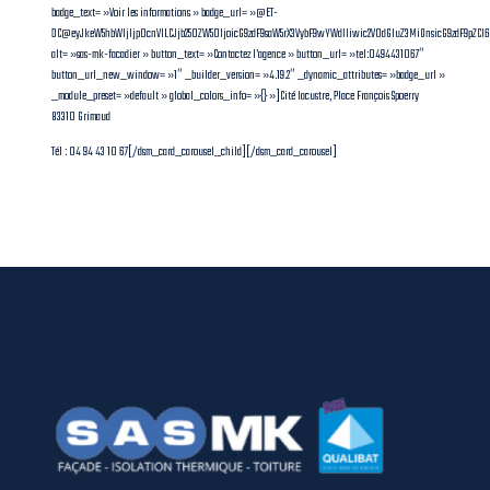
badge_text= »Voir les informations » badge_url= »@ET-
DC@eyJkeW5hbWljIjp0cnVlLCJjb250ZW50IjoicG9zdF9saW5rX3VybF9wYWdlIiwic2V0dGluZ3MiOnsicG9zdF9pZC
alt= »sas-mk-facadier » button_text= »Contactez l’agence » button_url= »tel:0494431067″
button_url_new_window= »1″ _builder_version= »4.19.2″ _dynamic_attributes= »badge_url »
_module_preset= »default » global_colors_info= »{} »]Cité lacustre, Place François Spoerry
83310 Grimaud
Tél : 04 94 43 10 67[/dsm_card_carousel_child][/dsm_card_carousel]