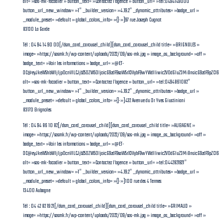
alt= »sas-mk-facadier » button_text= »Contactez l’agence » button_url= »tel:0494149000″
button_url_new_window= »1″ _builder_version= »4.19.2″ _dynamic_attributes= »badge_url »
_module_preset= »default » global_colors_info= »{} »]97 rue Joseph Cugnot
83130 La Garde
Tél : 04 94 14 90 00[/dsm_card_carousel_child][dsm_card_carousel_child title= »BRIGNOLES »
image= »https://sasmk.fr/wp-content/uploads/2022/09/sas-mk.jpg » image_as_background= »off »
badge_text= »Voir les informations » badge_url= »@ET-
DC@eyJkeW5hbWljIjp0cnVlLCJjb250ZW50IjoicG9zdF9saW5rX3VybF9wYWdlIiwic2V0dGluZ3MiOnsicG9zdF9pZCI
alt= »sas-mk-facadier » button_text= »Contactez l’agence » button_url= »tel:0494861082″
button_url_new_window= »1″ _builder_version= »4.19.2″ _dynamic_attributes= »badge_url »
_module_preset= »default » global_colors_info= »{} »]432 Avenue du Dr Yves Giustiniani
83170 Brignoles
Tél : 04 94 86 10 82[/dsm_card_carousel_child][dsm_card_carousel_child title= »AUBAGNE »
image= »https://sasmk.fr/wp-content/uploads/2022/09/sas-mk.jpg » image_as_background= »off »
badge_text= »Voir les informations » badge_url= »@ET-
DC@eyJkeW5hbWljIjp0cnVlLCJjb250ZW50IjoicG9zdF9saW5rX3VybF9wYWdlIiwic2V0dGluZ3MiOnsicG9zdF9pZC
alt= »sas-mk-facadier » button_text= »Contactez l’agence » button_url= »tel:0442821921″
button_url_new_window= »1″ _builder_version= »4.19.2″ _dynamic_attributes= »badge_url »
_module_preset= »default » global_colors_info= »{} »]100 rue des 4 Termes
13400 Aubagne
Tél : 04 42 82 19 21[/dsm_card_carousel_child][dsm_card_carousel_child title= »GRIMAUD »
image= »https://sasmk.fr/wp-content/uploads/2022/09/sas-mk.jpg » image_as_background= »off »