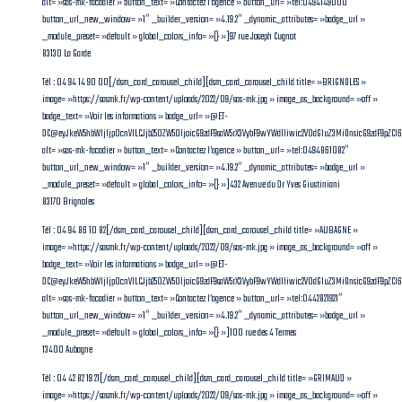
alt= »sas-mk-facadier » button_text= »Contactez l’agence » button_url= »tel:0494149000″
button_url_new_window= »1″ _builder_version= »4.19.2″ _dynamic_attributes= »badge_url »
_module_preset= »default » global_colors_info= »{} »]97 rue Joseph Cugnot
83130 La Garde
Tél : 04 94 14 90 00[/dsm_card_carousel_child][dsm_card_carousel_child title= »BRIGNOLES »
image= »https://sasmk.fr/wp-content/uploads/2022/09/sas-mk.jpg » image_as_background= »off »
badge_text= »Voir les informations » badge_url= »@ET-
DC@eyJkeW5hbWljIjp0cnVlLCJjb250ZW50IjoicG9zdF9saW5rX3VybF9wYWdlIiwic2V0dGluZ3MiOnsicG9zdF9pZCI
alt= »sas-mk-facadier » button_text= »Contactez l’agence » button_url= »tel:0494861082″
button_url_new_window= »1″ _builder_version= »4.19.2″ _dynamic_attributes= »badge_url »
_module_preset= »default » global_colors_info= »{} »]432 Avenue du Dr Yves Giustiniani
83170 Brignoles
Tél : 04 94 86 10 82[/dsm_card_carousel_child][dsm_card_carousel_child title= »AUBAGNE »
image= »https://sasmk.fr/wp-content/uploads/2022/09/sas-mk.jpg » image_as_background= »off »
badge_text= »Voir les informations » badge_url= »@ET-
DC@eyJkeW5hbWljIjp0cnVlLCJjb250ZW50IjoicG9zdF9saW5rX3VybF9wYWdlIiwic2V0dGluZ3MiOnsicG9zdF9pZC
alt= »sas-mk-facadier » button_text= »Contactez l’agence » button_url= »tel:0442821921″
button_url_new_window= »1″ _builder_version= »4.19.2″ _dynamic_attributes= »badge_url »
_module_preset= »default » global_colors_info= »{} »]100 rue des 4 Termes
13400 Aubagne
Tél : 04 42 82 19 21[/dsm_card_carousel_child][dsm_card_carousel_child title= »GRIMAUD »
image= »https://sasmk.fr/wp-content/uploads/2022/09/sas-mk.jpg » image_as_background= »off »