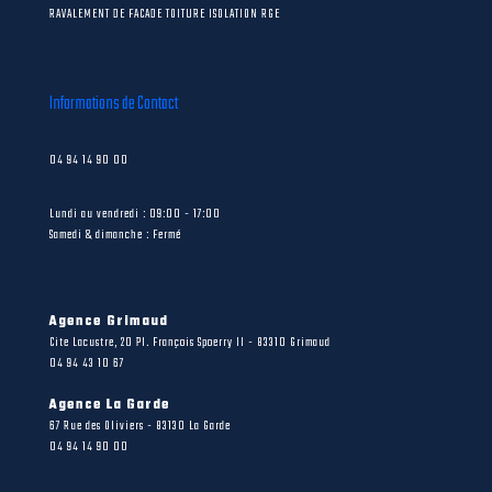
RAVALEMENT DE FACADE TOITURE ISOLATION RGE
Informations de Contact
04 94 14 90 00
Lundi au vendredi : 09:00 - 17:00
Samedi & dimanche : Fermé
Agence Grimaud
Cite Lacustre, 20 Pl. François Spoerry II - 83310 Grimaud
04 94 43 10 67
Agence La Garde
67 Rue des Oliviers - 83130 La Garde
04 94 14 90 00