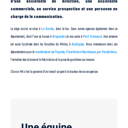
d’une assistante de direction, une assistante
commerciale, un service prospection et une personne en
charge de la communication.
Le siège social se situe à
La Garde
, dans le Var. Deux autres agences également dans ce
département, dont l’une se trouve à
Brignoles
et une autre à
Port Grimaud
. Une antenne
est aussi localisée dans les Bouches-du-Rhône, à
Aubagne
. Nous intervenons dans ces
départements pour le
ravalement de façade
,
l’isolation thermique par l’extérieur
,
l’entretien des toitures et la fabrication et la pose de gouttières sur mesure.
Choisir MK c’est la garantie d’un travail soigné à la hauteur de vos exigences
Une équipe