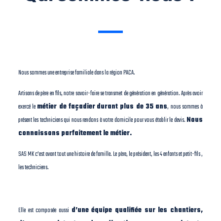
Nous sommes une entreprise familiale dans la région PACA.
Artisans de père en fils, notre savoir-faire se transmet de génération en génération. Après avoir
exercé le
métier de façadier
durant plus de 35 ans
, nous sommes à
présent les techniciens qui nous rendons à votre domicile pour vous établir le devis.
Nous
connaissons parfaitement le métier.
SAS MK c’est avant tout une histoire de famille. Le père, le président, les 4 enfants et petit-fils ,
les techniciens.
Elle est composée aussi
d’une équipe qualifiée sur les chantiers,