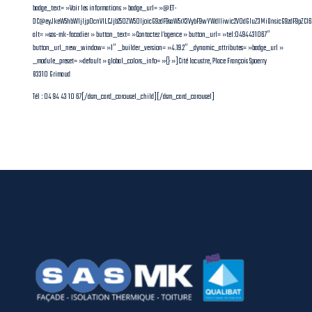
badge_text= »Voir les informations » badge_url= »@ET-
DC@eyJkeW5hbWljIjp0cnVlLCJjb250ZW50IjoicG9zdF9saW5rX3VybF9wYWdlIiwic2V0dGluZ3MiOnsicG9zdF9pZC
alt= »sas-mk-facadier » button_text= »Contactez l’agence » button_url= »tel:0494431067″
button_url_new_window= »1″ _builder_version= »4.19.2″ _dynamic_attributes= »badge_url »
_module_preset= »default » global_colors_info= »{} »]Cité lacustre, Place François Spoerry
83310 Grimaud
Tél : 04 94 43 10 67[/dsm_card_carousel_child][/dsm_card_carousel]