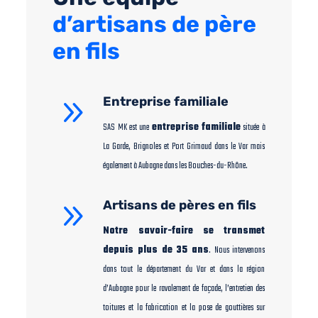
d’artisans de père
en fils
9
Entreprise familiale
SAS MK est une
entreprise familiale
située à
La Garde, Brignoles et Port Grimaud dans le Var mais
également à Aubagne dans les Bouches-du-Rhône.
9
Artisans de pères en fils
Notre savoir-faire se transmet
depuis plus de 35 ans
. Nous intervenons
dans tout le département du Var et dans la région
d’Aubagne pour le ravalement de façade, l’entretien des
toitures et la fabrication et la pose de gouttières sur