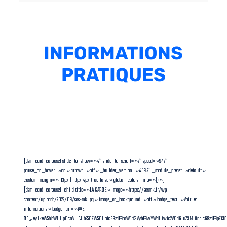
INFORMATIONS
PRATIQUES
[dsm_card_carousel slide_to_show= »4″ slide_to_scroll= »2″ speed= »942″
pause_on_hover= »on » arrows= »off » _builder_version= »4.19.2″ _module_preset= »default »
custom_margin= »-13px||-13px|4px|true|false » global_colors_info= »{} »]
[dsm_card_carousel_child title= »LA GARDE » image= »https://sasmk.fr/wp-
content/uploads/2022/09/sas-mk.jpg » image_as_background= »off » badge_text= »Voir les
informations » badge_url= »@ET-
DC@eyJkeW5hbWljIjp0cnVlLCJjb250ZW50IjoicG9zdF9saW5rX3VybF9wYWdlIiwic2V0dGluZ3MiOnsicG9zdF9pZC