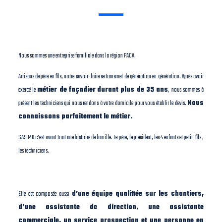
Nous sommes une entreprise familiale dans la région PACA.
Artisans de père en fils, notre savoir-faire se transmet de génération en génération. Après avoir
exercé le
métier de façadier
durant plus de 35 ans
, nous sommes à
présent les techniciens qui nous rendons à votre domicile pour vous établir le devis.
Nous
connaissons parfaitement le métier.
SAS MK c’est avant tout une histoire de famille. Le père, le président, les 4 enfants et petit-fils ,
les techniciens.
Elle est composée aussi
d’une équipe qualifiée sur les chantiers,
d’une assistante de direction, une assistante
commerciale, un service prospection et une personne en