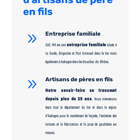
en fils
9
Entreprise familiale
SAS MK est une
entreprise familiale
située à
La Garde, Brignoles et Port Grimaud dans le Var mais
également à Aubagne dans les Bouches-du-Rhône.
9
Artisans de pères en fils
Notre savoir-faire se transmet
depuis plus de 35 ans
. Nous intervenons
dans tout le département du Var et dans la région
d’Aubagne pour le ravalement de façade, l’entretien des
toitures et la fabrication et la pose de gouttières sur
mesure.