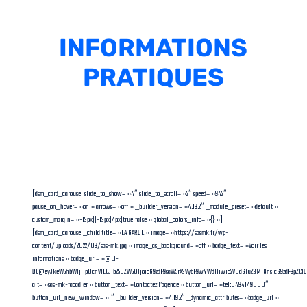
INFORMATIONS
PRATIQUES
[dsm_card_carousel slide_to_show= »4″ slide_to_scroll= »2″ speed= »942″
pause_on_hover= »on » arrows= »off » _builder_version= »4.19.2″ _module_preset= »default »
custom_margin= »-13px||-13px|4px|true|false » global_colors_info= »{} »]
[dsm_card_carousel_child title= »LA GARDE » image= »https://sasmk.fr/wp-
content/uploads/2022/09/sas-mk.jpg » image_as_background= »off » badge_text= »Voir les
informations » badge_url= »@ET-
DC@eyJkeW5hbWljIjp0cnVlLCJjb250ZW50IjoicG9zdF9saW5rX3VybF9wYWdlIiwic2V0dGluZ3MiOnsicG9zdF9pZC
alt= »sas-mk-facadier » button_text= »Contactez l’agence » button_url= »tel:0494149000″
button_url_new_window= »1″ _builder_version= »4.19.2″ _dynamic_attributes= »badge_url »