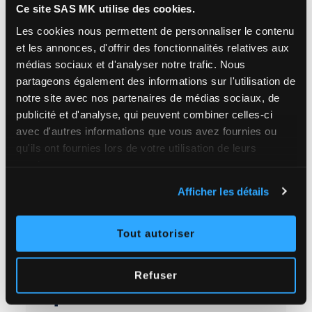
Ce site SAS MK utilise des cookies.
Les cookies nous permettent de personnaliser le contenu
MÈTRES LINÉAIRES DE GOUTTIÈRES POSÉES /
AN
et les annonces, d'offrir des fonctionnalités relatives aux
médias sociaux et d'analyser notre trafic.
Nous
partageons également des informations sur l'utilisation de
notre site avec nos partenaires de médias sociaux, de
8 000
publicité et d'analyse, qui peuvent combiner celles-ci
avec d'autres informations que vous avez fournies ou
qu'ils ont fournies lors de votre utilisation de leurs
M² DE TOITURES TRAITÉES / AN
services.
Afficher les détails
Tout autoriser
Refuser
Pourquoi
choisir SAS MK
?