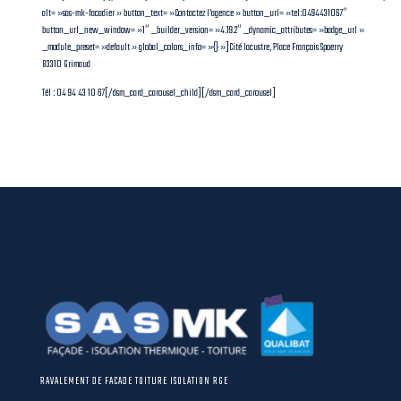
alt= »sas-mk-facadier » button_text= »Contactez l’agence » button_url= »tel:0494431067″
button_url_new_window= »1″ _builder_version= »4.19.2″ _dynamic_attributes= »badge_url »
_module_preset= »default » global_colors_info= »{} »]Cité lacustre, Place François Spoerry
83310 Grimaud
Tél : 04 94 43 10 67[/dsm_card_carousel_child][/dsm_card_carousel]
RAVALEMENT DE FACADE TOITURE ISOLATION RGE