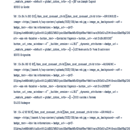
_module_preset= »default » global_colors_info= »{} »]97 rue Joseph Cugnot
83130 La Garde
Tél : 04 94 14 90 00[/dsm_card_carousel_child][dsm_card_carousel_child title= »BRIGNOLES »
image= »https://sasmk.fr/wp-content/uploads/2022/09/sas-mk.jpg » image_as_background= »off »
badge_text= »Voir les informations » badge_url= »@ET-
DC@eyJkeW5hbWljIjp0cnVlLCJjb250ZW50IjoicG9zdF9saW5rX3VybF9wYWdlIiwic2V0dGluZ3MiOnsicG9zdF9pZCI
alt= »sas-mk-facadier » button_text= »Contactez l’agence » button_url= »tel:0494861082″
button_url_new_window= »1″ _builder_version= »4.19.2″ _dynamic_attributes= »badge_url »
_module_preset= »default » global_colors_info= »{} »]432 Avenue du Dr Yves Giustiniani
83170 Brignoles
Tél : 04 94 86 10 82[/dsm_card_carousel_child][dsm_card_carousel_child title= »AUBAGNE »
image= »https://sasmk.fr/wp-content/uploads/2022/09/sas-mk.jpg » image_as_background= »off »
badge_text= »Voir les informations » badge_url= »@ET-
DC@eyJkeW5hbWljIjp0cnVlLCJjb250ZW50IjoicG9zdF9saW5rX3VybF9wYWdlIiwic2V0dGluZ3MiOnsicG9zdF9pZC
alt= »sas-mk-facadier » button_text= »Contactez l’agence » button_url= »tel:0442821921″
button_url_new_window= »1″ _builder_version= »4.19.2″ _dynamic_attributes= »badge_url »
_module_preset= »default » global_colors_info= »{} »]100 rue des 4 Termes
13400 Aubagne
Tél : 04 42 82 19 21[/dsm_card_carousel_child][dsm_card_carousel_child title= »GRIMAUD »
image= »https://sasmk.fr/wp-content/uploads/2022/09/sas-mk.jpg » image_as_background= »off »
badge_text= »Voir les informations » badge_url= »@ET-
DC@eyJkeW5hbWljIjp0cnVlLCJjb250ZW50IjoicG9zdF9saW5rX3VybF9wYWdlIiwic2V0dGluZ3MiOnsicG9zdF9pZC