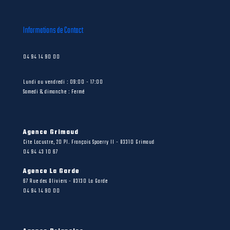
Informations de Contact
04 94 14 90 00
Lundi au vendredi : 09:00 - 17:00
Samedi & dimanche : Fermé
Agence Grimaud
Cite Lacustre, 20 Pl. François Spoerry II - 83310 Grimaud
04 94 43 10 67
Agence La Garde
67 Rue des Oliviers - 83130 La Garde
04 94 14 90 00