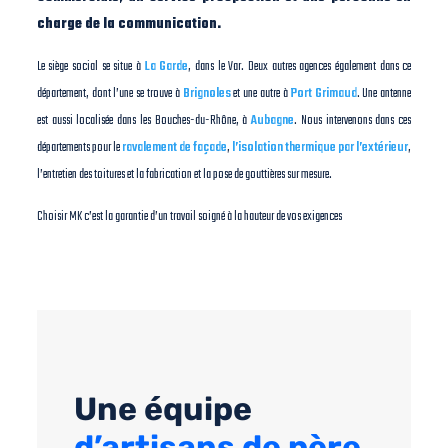
charge de la communication.
Le siège social se situe à
La Garde
, dans le Var. Deux autres agences également dans ce
département, dont l’une se trouve à
Brignoles
et une autre à
Port Grimaud
. Une antenne
est aussi localisée dans les Bouches-du-Rhône, à
Aubagne
. Nous intervenons dans ces
départements pour le
ravalement de façade
,
l’isolation thermique par l’extérieur
,
l’entretien des toitures et la fabrication et la pose de gouttières sur mesure.
Choisir MK c’est la garantie d’un travail soigné à la hauteur de vos exigences
Une équipe
d’artisans de père