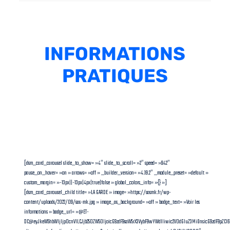
INFORMATIONS
PRATIQUES
[dsm_card_carousel slide_to_show= »4″ slide_to_scroll= »2″ speed= »942″
pause_on_hover= »on » arrows= »off » _builder_version= »4.19.2″ _module_preset= »default »
custom_margin= »-13px||-13px|4px|true|false » global_colors_info= »{} »]
[dsm_card_carousel_child title= »LA GARDE » image= »https://sasmk.fr/wp-
content/uploads/2022/09/sas-mk.jpg » image_as_background= »off » badge_text= »Voir les
informations » badge_url= »@ET-
DC@eyJkeW5hbWljIjp0cnVlLCJjb250ZW50IjoicG9zdF9saW5rX3VybF9wYWdlIiwic2V0dGluZ3MiOnsicG9zdF9pZC