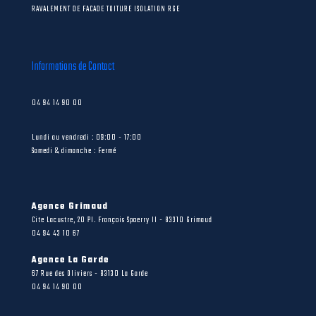
RAVALEMENT DE FACADE TOITURE ISOLATION RGE
Informations de Contact
04 94 14 90 00
Lundi au vendredi : 09:00 - 17:00
Samedi & dimanche : Fermé
Agence Grimaud
Cite Lacustre, 20 Pl. François Spoerry II - 83310 Grimaud
04 94 43 10 67
Agence La Garde
67 Rue des Oliviers - 83130 La Garde
04 94 14 90 00