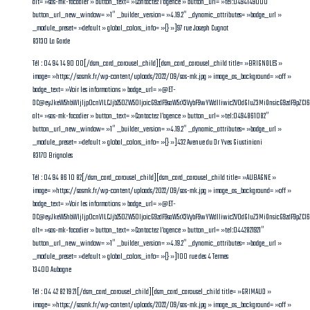
alt= »sas-mk-facadier » button_text= »Contactez l’agence » button_url= »tel:0494149000″
button_url_new_window= »1″ _builder_version= »4.19.2″ _dynamic_attributes= »badge_url »
_module_preset= »default » global_colors_info= »{} »]97 rue Joseph Cugnot
83130 La Garde
Tél : 04 94 14 90 00[/dsm_card_carousel_child][dsm_card_carousel_child title= »BRIGNOLES »
image= »https://sasmk.fr/wp-content/uploads/2022/09/sas-mk.jpg » image_as_background= »off »
badge_text= »Voir les informations » badge_url= »@ET-
DC@eyJkeW5hbWljIjp0cnVlLCJjb250ZW50IjoicG9zdF9saW5rX3VybF9wYWdlIiwic2V0dGluZ3MiOnsicG9zdF9pZCI
alt= »sas-mk-facadier » button_text= »Contactez l’agence » button_url= »tel:0494861082″
button_url_new_window= »1″ _builder_version= »4.19.2″ _dynamic_attributes= »badge_url »
_module_preset= »default » global_colors_info= »{} »]432 Avenue du Dr Yves Giustiniani
83170 Brignoles
Tél : 04 94 86 10 82[/dsm_card_carousel_child][dsm_card_carousel_child title= »AUBAGNE »
image= »https://sasmk.fr/wp-content/uploads/2022/09/sas-mk.jpg » image_as_background= »off »
badge_text= »Voir les informations » badge_url= »@ET-
DC@eyJkeW5hbWljIjp0cnVlLCJjb250ZW50IjoicG9zdF9saW5rX3VybF9wYWdlIiwic2V0dGluZ3MiOnsicG9zdF9pZC
alt= »sas-mk-facadier » button_text= »Contactez l’agence » button_url= »tel:0442821921″
button_url_new_window= »1″ _builder_version= »4.19.2″ _dynamic_attributes= »badge_url »
_module_preset= »default » global_colors_info= »{} »]100 rue des 4 Termes
13400 Aubagne
Tél : 04 42 82 19 21[/dsm_card_carousel_child][dsm_card_carousel_child title= »GRIMAUD »
image= »https://sasmk.fr/wp-content/uploads/2022/09/sas-mk.jpg » image_as_background= »off »