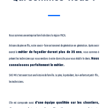
Nous sommes une entreprise familiale dans la région PACA.
Artisans de père en fils, notre savoir-faire se transmet de génération en génération. Après avoir
exercé le
métier de façadier
durant plus de 35 ans
, nous sommes à
présent les techniciens qui nous rendons à votre domicile pour vous établir le devis.
Nous
connaissons parfaitement le métier.
SAS MK c’est avant tout une histoire de famille. Le père, le président, les 4 enfants et petit-fils ,
les techniciens.
Elle est composée aussi
d’une équipe qualifiée sur les chantiers,