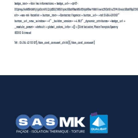
badge_text= »Voir les informations » badge_url= »@ET-
DC@eyJkeW5hbWljIjp0cnVlLCJjb250ZW50IjoicG9zdF9saW5rX3VybF9wYWdlIiwic2V0dGluZ3MiOnsicG9zdF9pZC
alt= »sas-mk-facadier » button_text= »Contactez l’agence » button_url= »tel:0494431067″
button_url_new_window= »1″ _builder_version= »4.19.2″ _dynamic_attributes= »badge_url »
_module_preset= »default » global_colors_info= »{} »]Cité lacustre, Place François Spoerry
83310 Grimaud
Tél : 04 94 43 10 67[/dsm_card_carousel_child][/dsm_card_carousel]