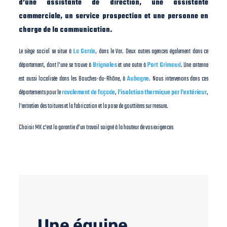
d’une assistante de direction, une assistante
commerciale, un service prospection et une personne en
charge de la communication.
Le siège social se situe à
La Garde
, dans le Var. Deux autres agences également dans ce
département, dont l’une se trouve à
Brignoles
et une autre à
Port Grimaud
. Une antenne
est aussi localisée dans les Bouches-du-Rhône, à
Aubagne
. Nous intervenons dans ces
départements pour le
ravalement de façade
,
l’isolation thermique par l’extérieur
,
l’entretien des toitures et la fabrication et la pose de gouttières sur mesure.
Choisir MK c’est la garantie d’un travail soigné à la hauteur de vos exigences
Une équipe