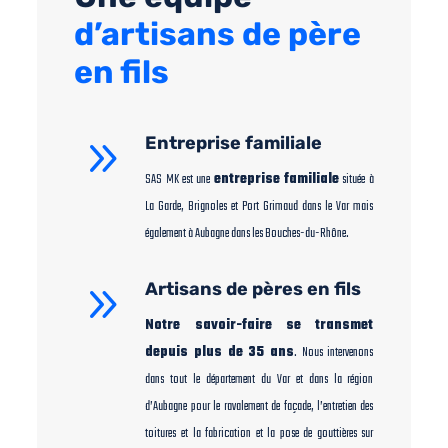
d’artisans de père
en fils
9
Entreprise familiale
SAS MK est une
entreprise familiale
située à
La Garde, Brignoles et Port Grimaud dans le Var mais
également à Aubagne dans les Bouches-du-Rhône.
9
Artisans de pères en fils
Notre savoir-faire se transmet
depuis plus de 35 ans
. Nous intervenons
dans tout le département du Var et dans la région
d’Aubagne pour le ravalement de façade, l’entretien des
toitures et la fabrication et la pose de gouttières sur