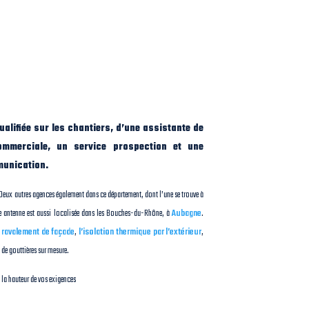
ualifiée sur les chantiers, d’une assistante de
ommerciale, un service prospection et une
munication.
. Deux autres agences également dans ce département, dont l’une se trouve à
e antenne est aussi localisée dans les Bouches-du-Rhône, à
Aubagne
.
e
ravalement de façade
,
l’isolation thermique par l’extérieur
,
e de gouttières sur mesure.
à la hauteur de vos exigences