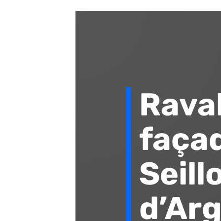
Rava
façad
Seill
d’Ar