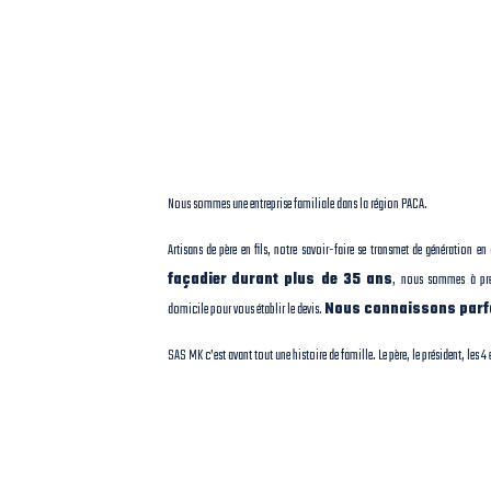
Nous sommes une entreprise familiale dans la région PACA.
Artisans de père en fils, notre savoir-faire se transmet de génération en
façadier
durant plus de 35 ans
, nous sommes à prés
domicile pour vous établir le devis.
Nous connaissons parfa
SAS MK c’est avant tout une histoire de famille. Le père, le président, les 4 e