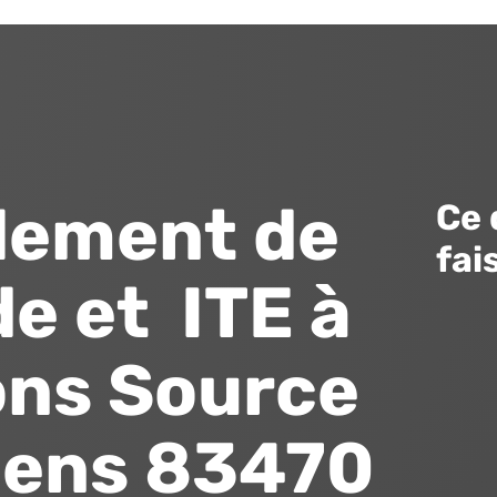
lement de
Ce 
fai
e et ITE à
ons Source
gens 83470