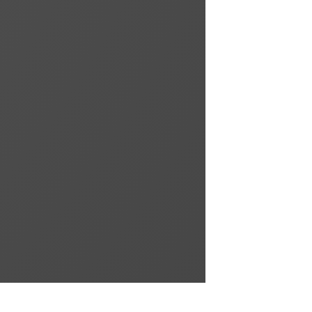
l'extérieur
Maitrise des matériaux et normes pour
isoler votre habitat
Rénovation
toiture et
gouttières
Maitrise des matériaux et techniques de
réalisation