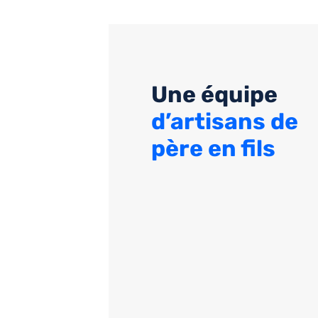
Une équipe
d’artisans de
père en fils
9
Entreprise familiale
SAS MK est une
entreprise familia
située à La Garde, Brignoles et Port Grimaud 
le Var mais également à Aubagne dans 
Bouches-du-Rhône.
Artisans de pères en