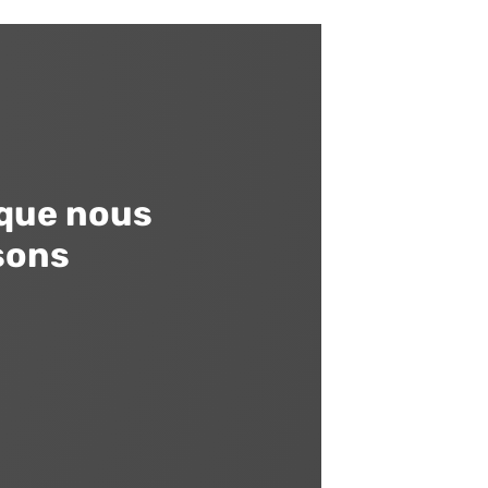
que nous
sons
Ravalement de
façade
Maitrise de toutes les techniques de
ravalement de façades
Isolation par