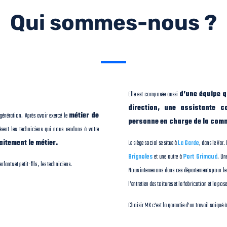
Qui sommes-nous ?
Elle est composée aussi
d’une équipe q
direction, une assistante c
 génération. Après avoir exercé le
métier de
personne en charge de la com
ent les techniciens qui nous rendons à votre
itement le métier.
Le siège social se situe à
La Garde
, dans le Var
Brignoles
et une autre à
Port Grimaud
. Un
nfants et petit-fils , les techniciens.
Nous intervenons dans ces départements pour l
l’entretien des toitures et la fabrication et la pos
Choisir MK c’est la garantie d’un travail soigné 