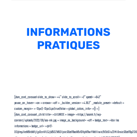
INFORMATIONS
PRATIQUES
[dsm_card_carousel slide_to_show= »4″ slide_to_scroll= »2″ speed= »942″
pause_on_hover= »on » arrows= »off » _builder_version= »4.19.2″ _module_preset= »default »
custom_margin= »-13px||-13px|4px|true|false » global_colors_info= »{} »]
[dsm_card_carousel_child title= »LA GARDE » image= »https://sasmk.fr/wp-
content/uploads/2022/09/sas-mk.jpg » image_as_background= »off » badge_text= »Voir les
informations » badge_url= »@ET-
DC@eyJkeW5hbWljIjp0cnVlLCJjb250ZW50IjoicG9zdF9saW5rX3VybF9wYWdlIiwic2V0dGluZ3MiOnsicG9zdF9pZC