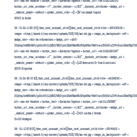
alt= »sas-mk-facadier » button_text= »Contactez l’agence » button_url= »tel:0494149000″
button_url_new_window= »1″ _builder_version= »4.19.2″ _dynamic_attributes= »badge_url »
_module_preset= »default » global_colors_info= »{} »]97 rue Joseph Cugnot
83130 La Garde
Tél : 04 94 14 90 00[/dsm_card_carousel_child][dsm_card_carousel_child title= »BRIGNOLES »
image= »https://sasmk.fr/wp-content/uploads/2022/09/sas-mk.jpg » image_as_background= »off »
badge_text= »Voir les informations » badge_url= »@ET-
DC@eyJkeW5hbWljIjp0cnVlLCJjb250ZW50IjoicG9zdF9saW5rX3VybF9wYWdlIiwic2V0dGluZ3MiOnsicG9zdF9pZCI
alt= »sas-mk-facadier » button_text= »Contactez l’agence » button_url= »tel:0494861082″
button_url_new_window= »1″ _builder_version= »4.19.2″ _dynamic_attributes= »badge_url »
_module_preset= »default » global_colors_info= »{} »]432 Avenue du Dr Yves Giustiniani
83170 Brignoles
Tél : 04 94 86 10 82[/dsm_card_carousel_child][dsm_card_carousel_child title= »AUBAGNE »
image= »https://sasmk.fr/wp-content/uploads/2022/09/sas-mk.jpg » image_as_background= »off »
badge_text= »Voir les informations » badge_url= »@ET-
DC@eyJkeW5hbWljIjp0cnVlLCJjb250ZW50IjoicG9zdF9saW5rX3VybF9wYWdlIiwic2V0dGluZ3MiOnsicG9zdF9pZC
alt= »sas-mk-facadier » button_text= »Contactez l’agence » button_url= »tel:0442821921″
button_url_new_window= »1″ _builder_version= »4.19.2″ _dynamic_attributes= »badge_url »
_module_preset= »default » global_colors_info= »{} »]100 rue des 4 Termes
13400 Aubagne
Tél : 04 42 82 19 21[/dsm_card_carousel_child][dsm_card_carousel_child title= »GRIMAUD »
image= »https://sasmk.fr/wp-content/uploads/2022/09/sas-mk.jpg » image_as_background= »off »