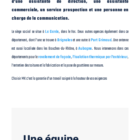
d’une assistante de direction, une assistante
commerciale, un service prospection et une personne en
charge de la communication.
Le siège social se situe à
La Garde
, dans le Var. Deux autres agences également dans ce
département, dont l’une se trouve à
Brignoles
et une autre à
Port Grimaud
. Une antenne
est aussi localisée dans les Bouches-du-Rhône, à
Aubagne
. Nous intervenons dans ces
départements pour le
ravalement de façade
,
l’isolation thermique par l’extérieur
,
l’entretien des toitures et la fabrication et la pose de gouttières sur mesure.
Choisir MK c’est la garantie d’un travail soigné à la hauteur de vos exigences
Une équipe