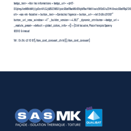
badge_text= »Voir les informations » badge_url= »@ET-
DC@eyJkeW5hbWljIjp0cnVlLCJjb250ZW50IjoicG9zdF9saW5rX3VybF9wYWdlIiwic2V0dGluZ3MiOnsicG9zdF9pZC
alt= »sas-mk-facadier » button_text= »Contactez l’agence » button_url= »tel:0494431067″
button_url_new_window= »1″ _builder_version= »4.19.2″ _dynamic_attributes= »badge_url »
_module_preset= »default » global_colors_info= »{} »]Cité lacustre, Place François Spoerry
83310 Grimaud
Tél : 04 94 43 10 67[/dsm_card_carousel_child][/dsm_card_carousel]