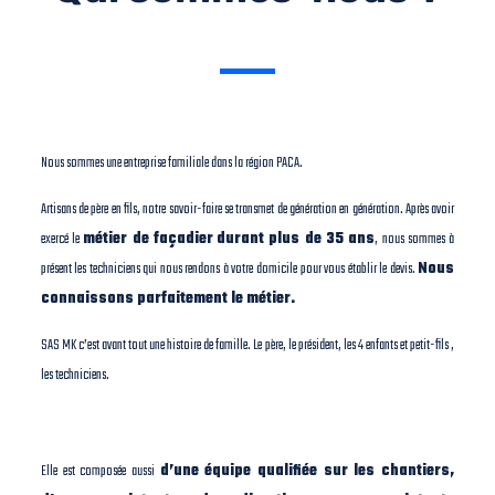
Nous sommes une entreprise familiale dans la région PACA.
Artisans de père en fils, notre savoir-faire se transmet de génération en génération. Après avoir
exercé le
métier de façadier
durant plus de 35 ans
, nous sommes à
présent les techniciens qui nous rendons à votre domicile pour vous établir le devis.
Nous
connaissons parfaitement le métier.
SAS MK c’est avant tout une histoire de famille. Le père, le président, les 4 enfants et petit-fils ,
les techniciens.
Elle est composée aussi
d’une équipe qualifiée sur les chantiers,