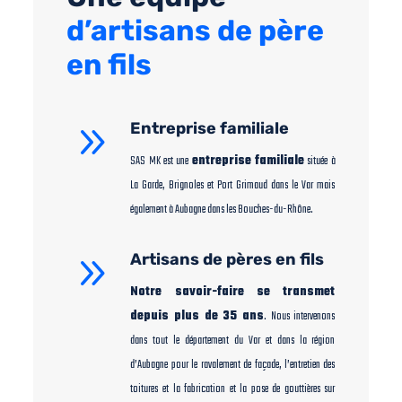
d’artisans de père
en fils
9
Entreprise familiale
SAS MK est une
entreprise familiale
située à
La Garde, Brignoles et Port Grimaud dans le Var mais
également à Aubagne dans les Bouches-du-Rhône.
9
Artisans de pères en fils
Notre savoir-faire se transmet
depuis plus de 35 ans
. Nous intervenons
dans tout le département du Var et dans la région
d’Aubagne pour le ravalement de façade, l’entretien des
toitures et la fabrication et la pose de gouttières sur