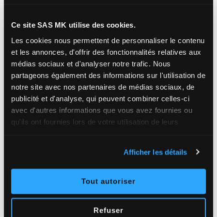
l’isolation
extérieure que
Ce site SAS MK utilise des cookies.
intérieure ?
Les cookies nous permettent de personnaliser le contenu
et les annonces, d'offrir des fonctionnalités relatives aux
médias sociaux et d'analyser notre trafic.
Nous
partageons également des informations sur l'utilisation de
L’isolation thermique par l’intérieur (ITI) implique la pose d’un isolant à
notre site avec nos partenaires de médias sociaux, de
l’intérieur du bâtiment. Cette technique, bien que populaire, présente des
publicité et d'analyse, qui peuvent combiner celles-ci
inconvénients qui la disqualifie au profit de l’isolation thermique par l’extérieur. En
avec d'autres informations que vous avez fournies ou
effet, avec l’ITI, il est beaucoup plus complexe d’assurer la continuité de l’isolation
qu'ils ont fournies lors de votre utilisation de leurs
sur toute la surface traitée. Les ponts thermiques sont faiblement traités. À l’inverse,
services.
l’isolation thermique par l’extérieur assure la
suppression quasi totale des ponts thermiques du
Afficher les détails
logement
.
De plus,
l’ITI réduit jusqu’à environ 7 % la surface
Tout autoriser
habitable
. Cela représente une perte importante, surtout dans un logement
peu spacieux. En revanche, avec l’isolation thermique par l’extérieur, tous les
Refuser
travaux sont réalisés sur la façade et la surface habitable reste intacte.