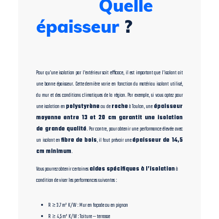
Toulon
Quelle
épaisseur
?
Pour qu’une isolation par l’extérieur soit efficace, il est important que l’isolant ait
une bonne épaisseur. Cette dernière varie en fonction du matériau isolant utilisé,
du mur et des conditions climatiques de la région. Par exemple, si vous optez pour
une isolation en
polystyrène
ou de
roche
à Toulon, une
épaisseur
moyenne entre 13 et 20 cm garantit une isolation
de grande qualité
. Par contre, pour obtenir une performance élevée avec
un isolant en
fibre de bois
, il faut prévoir une
épaisseur de 14,5
cm minimum
.
Vous pourrez obtenir certaines
aides spécifiques à l’isolation
à
condition de viser les performances suivantes :
R ≥ 3.7 m² K/W : Mur en façade ou en pignon
R ≥ 4,5 m² K/W : Toiture — terrasse