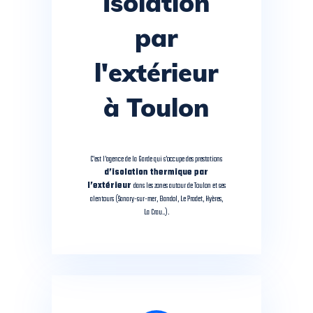
Isolation
par
l'extérieur
à Toulon
C’est l’agence de la Garde qui s’occupe des prestations
d’isolation thermique par
l’extérieur
dans les zones autour de Toulon et ses
alentours (Sanary-sur-mer, Bandol, Le Pradet, Hyères,
La Crau..).