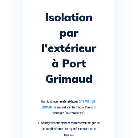
Isolation
par
l'extérieur
à Port
Grimaud
Dans tout le golfe de Saint-Tropez,
SAS MK PORT
GRIMAUD
invervient pour les travaux d’isolation
thermique (hiver comme été).
L’ avantage de notre présence dans ce secteur est que les
prix appliqués sont identiques à toutes nos autre
agences.