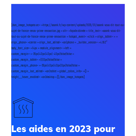
[dsm_image_hotspots src= »https://sasmk.fr/wp-content/uploads/2023/01/sasmk-vous-dit-tout-au-
sujet-de-france-renov-prime-renovation.jpg » alt= »façade abimée » title_text= »sasmk-vous-dit-
tout-au-sujet-de-france-renov-prime-renovation » hotspot_event= »click » align_tablet= » »
align_phone= »center » align_last_edited= »on|phone » _builder_version= »4.19.2″
body_font_size= »14px » module_alignment= »left »
custom_margin= »-26px|40px|40px|-40px|false|false »
custom_margin_tablet= »|||0px|false|false »
custom_margin_phone= »-26px|40px|40px|0px|false|false »
custom_margin_last_edited= »on|tablet » global_colors_info= »{} »
height__hover_enabled= »on|desktop »][/dsm_image_hotspots]
Les aides en 2023 pour