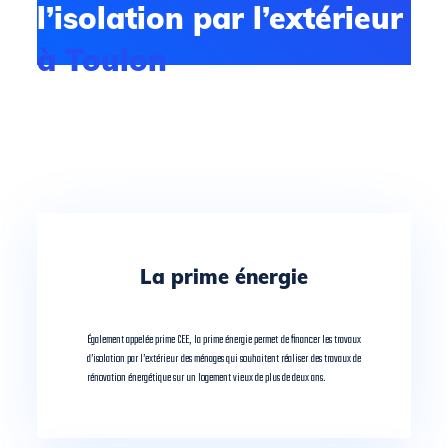
l’isolation par l’extérieur
à
Toulon
L’État français a mis en place un
système d’aides financières pour
encourager l’ITE
. Beaucoup d’entre elles sont cumulables, ceci permet de réduire
considérablement le coût global des travaux.
La prime énergie
Également appelée prime CEE, la prime énergie permet de financer les travaux
d’isolation par l’extérieur des ménages qui souhaitent réaliser des travaux de
rénovation énergétique sur un logement vieux de plus de deux ans.