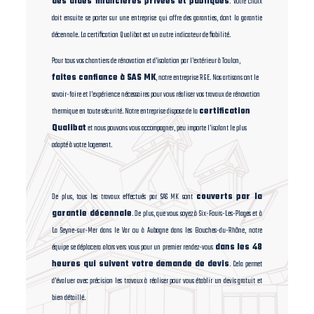
des aides financières privées et publiques
. Votre choix
doit ensuite se porter sur une entreprise qui offre des garanties, dont la garantie
décennale. La certification Qualibat est un autre indicateur de fiabilité.
Pour tous vos chantiers de rénovation et d’isolation par l’extérieur à Toulon,
faites confiance à SAS MK
, notre entreprise RGE. Nos artisans ont le
savoir-faire et l’expérience nécessaires pour vous réaliser vos travaux de rénovation
thermique en toute sécurité. Notre entreprise dispose de la
certification
Qualibat
et nous pouvons vous accompagner, peu importe l’isolant le plus
adapté à votre logement.
De plus, tous les travaux effectués par SAS MK sont
couverts par la
garantie décennale
. De plus, que vous soyez à Six-Fours-Les-Plages et à
La Seyne-sur-Mer dans le Var ou à Aubagne dans les Bouches-du-Rhône, notre
équipe se déplacera alors vers vous pour un premier rendez-vous
dans les 48
heures qui suivent votre demande de devis
. Cela permet
d’évaluer avec précision les travaux à réaliser pour vous établir un devis gratuit et
bien détaillé.