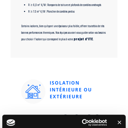
R ≥ 6,0 m² K/W : Rampants de toiture et plafonds de combles aménagés
R ≥ 7.0 m² K/W : Plancher de combles perdus
Certains isolants, bien qu’ayant une épaisseur plus faible, offrent toutefois de très
bonnes performances thermiques. Nos équipes sauront vous guider selon vos besoins
pour choisir l’isolant qui correspond le plus à votre
projet d’ITE
.
ISOLATION
INTÉRIEURE OU
EXTÉRIEURE
Pourquoi choisir