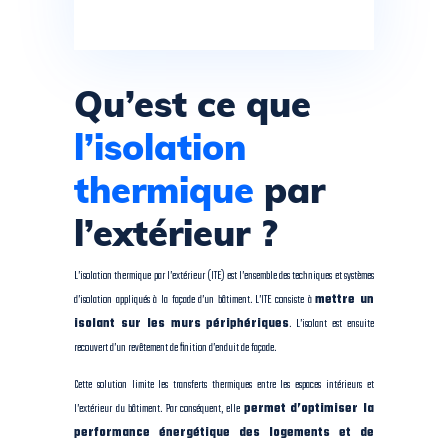
Qu’est ce que
l’isolation
thermique
par
l’extérieur ?
L’isolation thermique par l’extérieur (ITE) est l’ensemble des techniques et systèmes
d’isolation appliqués à la façade d’un bâtiment. L’ITE consiste à
mettre un
isolant sur les murs périphériques
. L’isolant est ensuite
recouvert d’un revêtement de finition d’enduit de façade.
Cette solution limite les transferts thermiques entre les espaces intérieurs et
l’extérieur du bâtiment. Par conséquent, elle
permet d’optimiser la
performance énergétique des logements et de