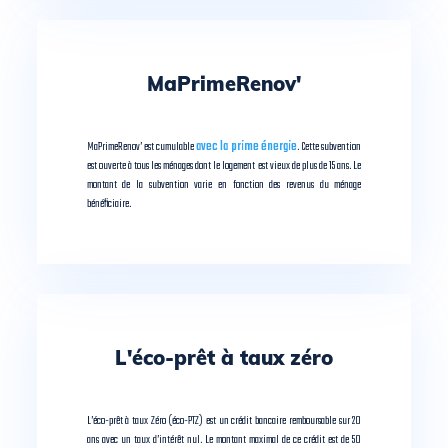
MaPrimeRenov'
MaPrimeRenov’ est cumulable
avec la prime énergie
. Cette subvention
est ouverte à tous les ménages dont le logement est vieux de plus de 15 ans. Le
montant de la subvention varie en fonction des revenus du ménage
bénéficiaire.
L'éco-prêt à taux zéro
L’éco-prêt à taux Zéro (éco-PTZ) est un crédit bancaire remboursable sur 20
ans avec un taux d’intérêt nul. Le montant maximal de ce crédit est de 50