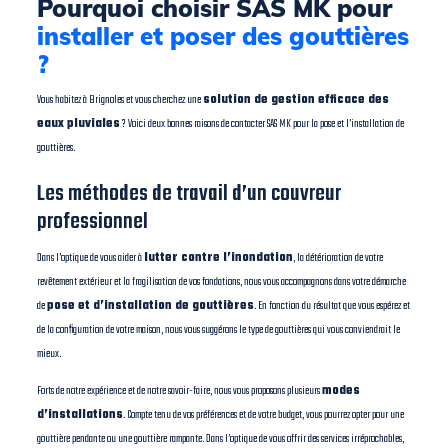
Pourquoi choisir SAS MK pour
installer et poser des gouttières
?
Vous habitez à Brignoles et vous cherchez une
solution de gestion efficace des
eaux pluviales
? Voici deux bonnes raisons de contacter SAS MK pour la pose et l’installation de
gouttières.
Les méthodes de travail d’un couvreur
professionnel
Dans l’optique de vous aider à
lutter contre l’inondation
, la détérioration de votre
revêtement extérieur et la fragilisation de vos fondations, nous vous accompagnons dans votre démarche
de
pose et d’installation de gouttières
. En fonction du résultat que vous espérez et
de la configuration de votre maison, nous vous suggérons le type de gouttières qui vous conviendrait le
mieux.
Forts de notre expérience et de notre savoir-faire, nous vous proposons plusieurs
modes
d’installations
. Compte tenu de vos préférences et de votre budget, vous pourrez opter pour une
gouttière pendante ou une gouttière rampante. Dans l’optique de vous offrir des services irréprochables,