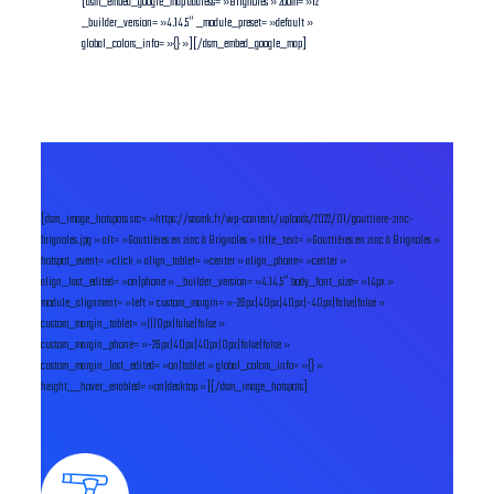
[dsm_embed_google_map address= »Brignoles » zoom= »12″
_builder_version= »4.14.5″ _module_preset= »default »
global_colors_info= »{} »][/dsm_embed_google_map]
[dsm_image_hotspots src= »https://sasmk.fr/wp-content/uploads/2022/01/gouttiere-zinc-
brignoles.jpg » alt= »Gouttières en zinc à Brignoles » title_text= »Gouttières en zinc à Brignoles »
hotspot_event= »click » align_tablet= »center » align_phone= »center »
align_last_edited= »on|phone » _builder_version= »4.14.5″ body_font_size= »14px »
module_alignment= »left » custom_margin= »-26px|40px|40px|-40px|false|false »
custom_margin_tablet= »|||0px|false|false »
custom_margin_phone= »-26px|40px|40px|0px|false|false »
custom_margin_last_edited= »on|tablet » global_colors_info= »{} »
height__hover_enabled= »on|desktop »][/dsm_image_hotspots]