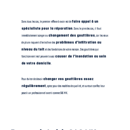
Dans tous les cas, le premier réflexe à avoir est de
faire appel à un
spécialiste pour la réparation
. Dans le pire des cas, il faut
immédiatement songer au
changement des gouttières
, car les eaux
de pluie risquent d’entraîner des
problèmes d’infiltration au
niveau du toit
et des fondations de votre maison. Des gouttières qui
fonctionnent mal peuvent aussi
causer de l’inondation au sein
de votre domicile
.
Pour éviter de devoir
changer vos gouttières assez
régulièrement
, optez pour des modèles de qualité, et surtout confiez leur
pose à un professionnel averti comme SAS MK.