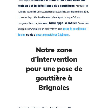
L’une des premières
causes d’infiltration d’eau dans une
maison est la défaillance des gouttières
. Pour éviter les
nombreux autres dégâts que peut causer le mauvais fonctionnement des gouttières,
il convient de procéder immédiatement à leur réparation ou plutôt à leur
changement. Pour cela, vous pouvez
faire appel à SAS MK
. Si vous vous
situez ailleurs; vous pouvez nous contacter pour des
poses de gouttières à
Toulon
ou des
poses de gouttières à Aubagne
.
Notre zone
d’intervention
pour une pose de
gouttière à
Brignoles