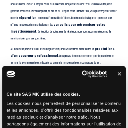
nous utilisons les outils adaptés et les plus modernes. Nos prestations sont d’ailleurs couvertes par la
garantie décennale. Par conséquent, en cas de faille après notre intervention, vous pourrez gratuitement
obtenir
réparation
, et ce dans l’intervalle de 10 ans. En dehors du devis gratuit que nous vous
offrons, nous vous donnons également des
conseils pour pérenniser votre
investissement
. En fonction de votre zone de résidence, nous vous recommandons ainsi le
matériau idéal pour vos gouttières.
Au-delà de la pose et l’installation de gouttières, nous vous offrons aussi toutes les
prestations
d’un couvreur professionnel
. Vous pouvez donc nous contacter pour la pose de votre
toiture, le ravalement de votre façade, ou encore le nettoyage de votre couverture de toit.
Ce site SAS MK utilise des cookies.
Les cookies nous permettent de personnaliser le contenu
et les annonces, d'offrir des fonctionnalités relatives aux
médias sociaux et d'analyser notre trafic.
Nous
partageons également des informations sur l'utilisation de