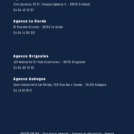
Cite Lacustre, 20 Pl. François Spoerry II - 83310 Grimaud
04 94 43 10 67
Agence La Garde
67 Rue des Oliviers - 83130 La Garde
04 94 14 90 00
Agence Brignoles
432 Avenue du Dr Yves Giustiniani - 83170 Brignoles
04 94 86 10 82
Agence Aubagne
Zone Industrielle Les Paluds, 100 Rue des 4 Termes - 13400 Aubagne
04 42 82 19 21
©2026 SAS MK - Tous droits réservés - Concept et réalisation : Agence