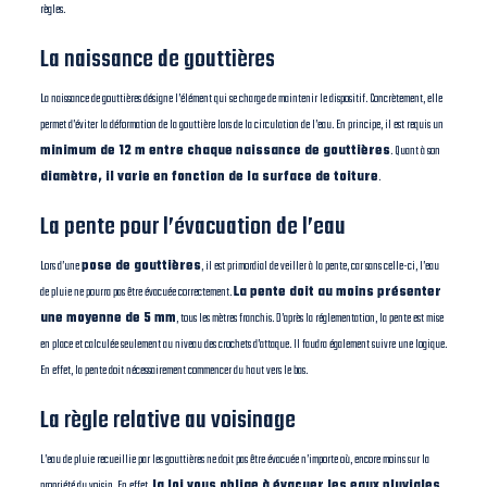
règles.
La naissance de gouttières
La naissance de gouttières désigne l’élément qui se charge de maintenir le dispositif. Concrètement, elle
permet d’éviter la déformation de la gouttière lors de la circulation de l’eau. En principe, il est requis un
minimum de 12 m entre chaque naissance de gouttières
. Quant à son
diamètre, il varie en fonction de la surface de toiture
.
La pente pour l’évacuation de l’eau
Lors d’une
pose de gouttières
, il est primordial de veiller à la pente, car sans celle-ci, l’eau
de pluie ne pourra pas être évacuée correctement.
La pente doit au moins présenter
une moyenne de 5 mm
, tous les mètres franchis. D’après la réglementation, la pente est mise
en place et calculée seulement au niveau des crochets d’attaque. Il faudra également suivre une logique.
En effet, la pente doit nécessairement commencer du haut vers le bas.
La règle relative au voisinage
L’eau de pluie recueillie par les gouttières ne doit pas être évacuée n’importe où, encore moins sur la
propriété du voisin. En effet,
la loi vous oblige à évacuer les eaux pluviales