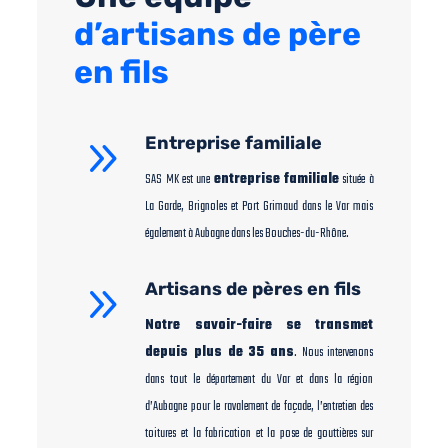
d’artisans de père
en fils
9
Entreprise familiale
SAS MK est une
entreprise familiale
située à
La Garde, Brignoles et Port Grimaud dans le Var mais
également à Aubagne dans les Bouches-du-Rhône.
9
Artisans de pères en fils
Notre savoir-faire se transmet
depuis plus de 35 ans
. Nous intervenons
dans tout le département du Var et dans la région
d’Aubagne pour le ravalement de façade, l’entretien des
toitures et la fabrication et la pose de gouttières sur