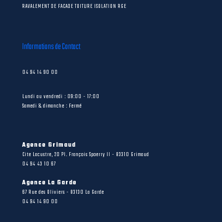
RAVALEMENT DE FACADE TOITURE ISOLATION RGE
Informations de Contact
04 94 14 90 00
Lundi au vendredi : 09:00 - 17:00
Samedi & dimanche : Fermé
Agence Grimaud
Cite Lacustre, 20 Pl. François Spoerry II - 83310 Grimaud
04 94 43 10 67
Agence La Garde
67 Rue des Oliviers - 83130 La Garde
04 94 14 90 00