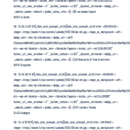
alt= »sas-mk-facadier » button_text= »Contactez l’agence » button_url= »tel:0494149000″
button_url_new_window= »1″ _builder_version= »4.19.2″ _dynamic_attributes= »badge_url »
_module_preset= »default » global_colors_info= »{} »]97 rue Joseph Cugnot
83130 La Garde
Tél : 04 94 14 90 00[/dsm_card_carousel_child][dsm_card_carousel_child title= »BRIGNOLES »
image= »https://sasmk.fr/wp-content/uploads/2022/09/sas-mk.jpg » image_as_background= »off »
badge_text= »Voir les informations » badge_url= »@ET-
DC@eyJkeW5hbWljIjp0cnVlLCJjb250ZW50IjoicG9zdF9saW5rX3VybF9wYWdlIiwic2V0dGluZ3MiOnsicG9zdF9pZCI
alt= »sas-mk-facadier » button_text= »Contactez l’agence » button_url= »tel:0494861082″
button_url_new_window= »1″ _builder_version= »4.19.2″ _dynamic_attributes= »badge_url »
_module_preset= »default » global_colors_info= »{} »]432 Avenue du Dr Yves Giustiniani
83170 Brignoles
Tél : 04 94 86 10 82[/dsm_card_carousel_child][dsm_card_carousel_child title= »AUBAGNE »
image= »https://sasmk.fr/wp-content/uploads/2022/09/sas-mk.jpg » image_as_background= »off »
badge_text= »Voir les informations » badge_url= »@ET-
DC@eyJkeW5hbWljIjp0cnVlLCJjb250ZW50IjoicG9zdF9saW5rX3VybF9wYWdlIiwic2V0dGluZ3MiOnsicG9zdF9pZC
alt= »sas-mk-facadier » button_text= »Contactez l’agence » button_url= »tel:0442821921″
button_url_new_window= »1″ _builder_version= »4.19.2″ _dynamic_attributes= »badge_url »
_module_preset= »default » global_colors_info= »{} »]100 rue des 4 Termes
13400 Aubagne
Tél : 04 42 82 19 21[/dsm_card_carousel_child][dsm_card_carousel_child title= »GRIMAUD »
image= »https://sasmk.fr/wp-content/uploads/2022/09/sas-mk.jpg » image_as_background= »off »