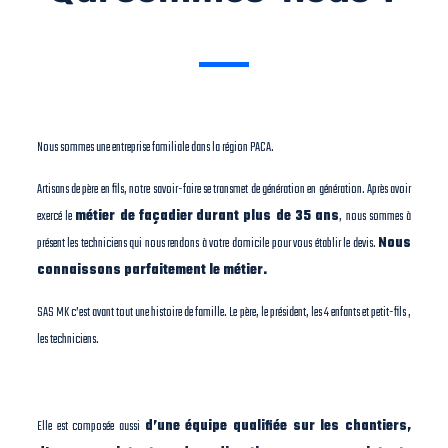
Nous sommes une entreprise familiale dans la région PACA.
Artisans de père en fils, notre savoir-faire se transmet de génération en génération. Après avoir
exercé le
métier de façadier
durant plus de 35 ans
, nous sommes à
présent les techniciens qui nous rendons à votre domicile pour vous établir le devis.
Nous
connaissons parfaitement le métier.
SAS MK c’est avant tout une histoire de famille. Le père, le président, les 4 enfants et petit-fils ,
les techniciens.
Elle est composée aussi
d’une équipe qualifiée sur les chantiers,