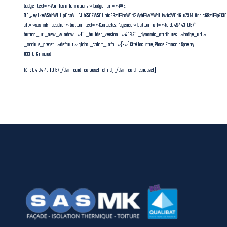
badge_text= »Voir les informations » badge_url= »@ET-
DC@eyJkeW5hbWljIjp0cnVlLCJjb250ZW50IjoicG9zdF9saW5rX3VybF9wYWdlIiwic2V0dGluZ3MiOnsicG9zdF9pZC
alt= »sas-mk-facadier » button_text= »Contactez l’agence » button_url= »tel:0494431067″
button_url_new_window= »1″ _builder_version= »4.19.2″ _dynamic_attributes= »badge_url »
_module_preset= »default » global_colors_info= »{} »]Cité lacustre, Place François Spoerry
83310 Grimaud
Tél : 04 94 43 10 67[/dsm_card_carousel_child][/dsm_card_carousel]