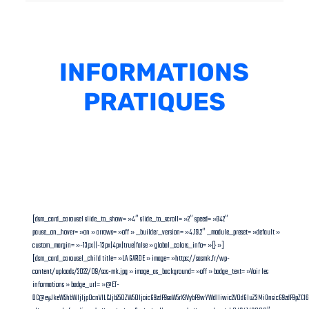
INFORMATIONS
PRATIQUES
[dsm_card_carousel slide_to_show= »4″ slide_to_scroll= »2″ speed= »942″
pause_on_hover= »on » arrows= »off » _builder_version= »4.19.2″ _module_preset= »default »
custom_margin= »-13px||-13px|4px|true|false » global_colors_info= »{} »]
[dsm_card_carousel_child title= »LA GARDE » image= »https://sasmk.fr/wp-
content/uploads/2022/09/sas-mk.jpg » image_as_background= »off » badge_text= »Voir les
informations » badge_url= »@ET-
DC@eyJkeW5hbWljIjp0cnVlLCJjb250ZW50IjoicG9zdF9saW5rX3VybF9wYWdlIiwic2V0dGluZ3MiOnsicG9zdF9pZC