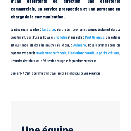
d’une assistante de direction, une assistante
commerciale, un service prospection et une personne en
charge de la communication.
Le siège social se situe à
La Garde
, dans le Var. Deux autres agences également dans ce
département, dont l’une se trouve à
Brignoles
et une autre à
Port Grimaud
. Une antenne
est aussi localisée dans les Bouches-du-Rhône, à
Aubagne
. Nous intervenons dans ces
départements pour le
ravalement de façade
,
l’isolation thermique par l’extérieur
,
l’entretien des toitures et la fabrication et la pose de gouttières sur mesure.
Choisir MK c’est la garantie d’un travail soigné à la hauteur de vos exigences
Une équipe