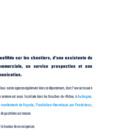
ualifiée sur les chantiers, d’une assistante de
ommerciale, un service prospection et une
munication.
. Deux autres agences également dans ce département, dont l’une se trouve à
e antenne est aussi localisée dans les Bouches-du-Rhône, à
Aubagne
.
e
ravalement de façade
,
l’isolation thermique par l’extérieur
,
e de gouttières sur mesure.
à la hauteur de vos exigences