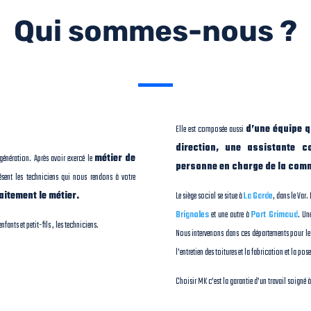
Qui sommes-nous ?
Elle est composée aussi
d’une équipe q
direction, une assistante c
 génération. Après avoir exercé le
métier de
personne en charge de la com
ent les techniciens qui nous rendons à votre
itement le métier.
Le siège social se situe à
La Garde
, dans le Var
Brignoles
et une autre à
Port Grimaud
. Un
nfants et petit-fils , les techniciens.
Nous intervenons dans ces départements pour l
l’entretien des toitures et la fabrication et la pos
Choisir MK c’est la garantie d’un travail soigné 