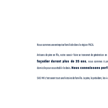
Nous sommes une entreprise familiale dans la région PACA.
Artisans de père en fils, notre savoir-faire se transmet de génération en
façadier
durant plus de 35 ans
, nous sommes à prés
domicile pour vous établir le devis.
Nous connaissons parfa
SAS MK c’est avant tout une histoire de famille. Le père, le président, les 4 e