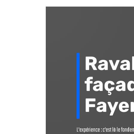
Rava
façad
Faye
L’expérience : c’est là le fon