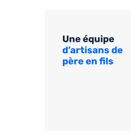
Une équipe
d’artisans de
père en fils
9
Entreprise familiale
SAS MK est une
entreprise familia
située à La Garde, Brignoles et Port Grimaud 
le Var mais également à Aubagne dans 
Bouches-du-Rhône.
Artisans de pères en