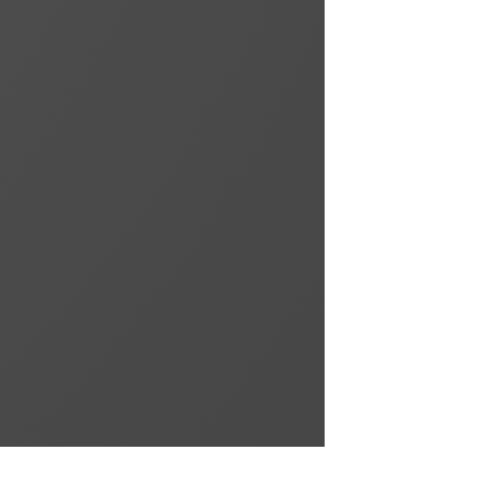
l'extérieur
Maitrise des matériaux et normes pour
isoler votre habitat
Rénovation
toiture et
gouttières
Maitrise des matériaux et techniques de
réalisation