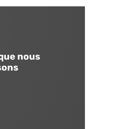
que nous
sons
Ravalement de
façade
Maitrise de toutes les techniques de
ravalement de façades
Isolation par