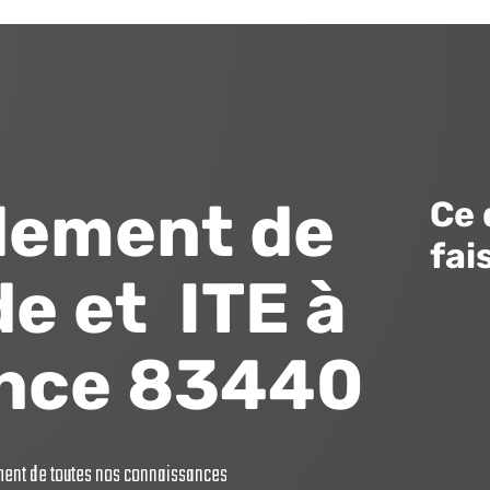
lement de
Ce 
fai
e et ITE à
nce 83440
dement de toutes nos connaissances