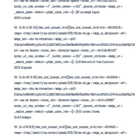
alt= »sas-mk-facadier » button_text= »Contactez l’agence » button_url= »tel:0494149000″
button_url_new_window= »1″ _builder_version= »4.19.2″ _dynamic_attributes= »badge_url »
_module_preset= »default » global_colors_info= »{} »]97 rue Joseph Cugnot
83130 La Garde
Tél : 04 94 14 90 00[/dsm_card_carousel_child][dsm_card_carousel_child title= »BRIGNOLES »
image= »https://sasmk.fr/wp-content/uploads/2022/09/sas-mk.jpg » image_as_background= »off »
badge_text= »Voir les informations » badge_url= »@ET-
DC@eyJkeW5hbWljIjp0cnVlLCJjb250ZW50IjoicG9zdF9saW5rX3VybF9wYWdlIiwic2V0dGluZ3MiOnsicG9zdF9pZCI
alt= »sas-mk-facadier » button_text= »Contactez l’agence » button_url= »tel:0494861082″
button_url_new_window= »1″ _builder_version= »4.19.2″ _dynamic_attributes= »badge_url »
_module_preset= »default » global_colors_info= »{} »]432 Avenue du Dr Yves Giustiniani
83170 Brignoles
Tél : 04 94 86 10 82[/dsm_card_carousel_child][dsm_card_carousel_child title= »AUBAGNE »
image= »https://sasmk.fr/wp-content/uploads/2022/09/sas-mk.jpg » image_as_background= »off »
badge_text= »Voir les informations » badge_url= »@ET-
DC@eyJkeW5hbWljIjp0cnVlLCJjb250ZW50IjoicG9zdF9saW5rX3VybF9wYWdlIiwic2V0dGluZ3MiOnsicG9zdF9pZC
alt= »sas-mk-facadier » button_text= »Contactez l’agence » button_url= »tel:0442821921″
button_url_new_window= »1″ _builder_version= »4.19.2″ _dynamic_attributes= »badge_url »
_module_preset= »default » global_colors_info= »{} »]100 rue des 4 Termes
13400 Aubagne
Tél : 04 42 82 19 21[/dsm_card_carousel_child][dsm_card_carousel_child title= »GRIMAUD »
image= »https://sasmk.fr/wp-content/uploads/2022/09/sas-mk.jpg » image_as_background= »off »