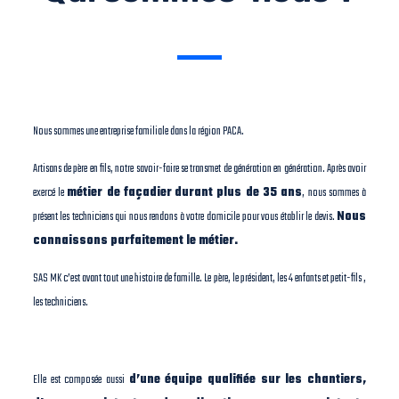
Nous sommes une entreprise familiale dans la région PACA.
Artisans de père en fils, notre savoir-faire se transmet de génération en génération. Après avoir
exercé le
métier de façadier
durant plus de 35 ans
, nous sommes à
présent les techniciens qui nous rendons à votre domicile pour vous établir le devis.
Nous
connaissons parfaitement le métier.
SAS MK c’est avant tout une histoire de famille. Le père, le président, les 4 enfants et petit-fils ,
les techniciens.
Elle est composée aussi
d’une équipe qualifiée sur les chantiers,