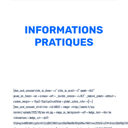
INFORMATIONS
PRATIQUES
[dsm_card_carousel slide_to_show= »4″ slide_to_scroll= »2″ speed= »942″
pause_on_hover= »on » arrows= »off » _builder_version= »4.19.2″ _module_preset= »default »
custom_margin= »-13px||-13px|4px|true|false » global_colors_info= »{} »]
[dsm_card_carousel_child title= »LA GARDE » image= »https://sasmk.fr/wp-
content/uploads/2022/09/sas-mk.jpg » image_as_background= »off » badge_text= »Voir les
informations » badge_url= »@ET-
DC@eyJkeW5hbWljIjp0cnVlLCJjb250ZW50IjoicG9zdF9saW5rX3VybF9wYWdlIiwic2V0dGluZ3MiOnsicG9zdF9pZC