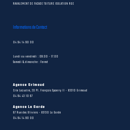
RAVALEMENT DE FACADE TOITURE ISOLATION RGE
Informations de Contact
04 94 14 90 00
Lundi au vendredi : 09:00 - 17:00
Samedi & dimanche : Fermé
Agence Grimaud
Cite Lacustre, 20 Pl. François Spoerry II - 83310 Grimaud
04 94 43 10 67
Agence La Garde
67 Rue des Oliviers - 83130 La Garde
04 94 14 90 00