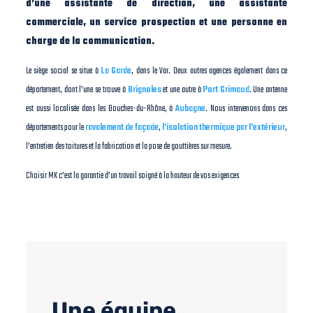
d’une assistante de direction, une assistante
commerciale, un service prospection et une personne en
charge de la communication.
Le siège social se situe à
La Garde
, dans le Var. Deux autres agences également dans ce
département, dont l’une se trouve à
Brignoles
et une autre à
Port Grimaud
. Une antenne
est aussi localisée dans les Bouches-du-Rhône, à
Aubagne
. Nous intervenons dans ces
départements pour le
ravalement de façade
,
l’isolation thermique par l’extérieur
,
l’entretien des toitures et la fabrication et la pose de gouttières sur mesure.
Choisir MK c’est la garantie d’un travail soigné à la hauteur de vos exigences
Une équipe