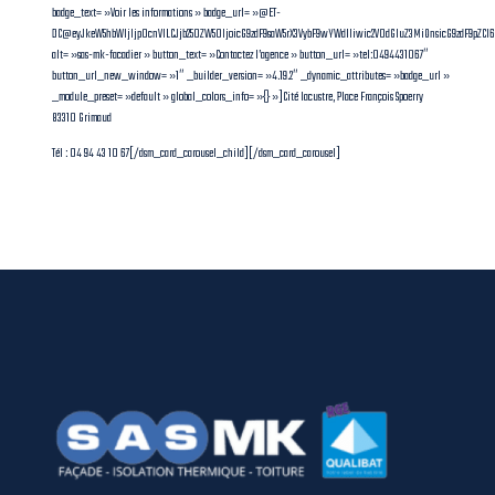
badge_text= »Voir les informations » badge_url= »@ET-
DC@eyJkeW5hbWljIjp0cnVlLCJjb250ZW50IjoicG9zdF9saW5rX3VybF9wYWdlIiwic2V0dGluZ3MiOnsicG9zdF9pZC
alt= »sas-mk-facadier » button_text= »Contactez l’agence » button_url= »tel:0494431067″
button_url_new_window= »1″ _builder_version= »4.19.2″ _dynamic_attributes= »badge_url »
_module_preset= »default » global_colors_info= »{} »]Cité lacustre, Place François Spoerry
83310 Grimaud
Tél : 04 94 43 10 67[/dsm_card_carousel_child][/dsm_card_carousel]