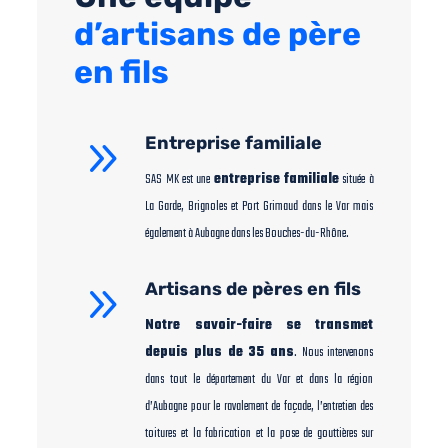
d’artisans de père
en fils
9
Entreprise familiale
SAS MK est une
entreprise familiale
située à
La Garde, Brignoles et Port Grimaud dans le Var mais
également à Aubagne dans les Bouches-du-Rhône.
9
Artisans de pères en fils
Notre savoir-faire se transmet
depuis plus de 35 ans
. Nous intervenons
dans tout le département du Var et dans la région
d’Aubagne pour le ravalement de façade, l’entretien des
toitures et la fabrication et la pose de gouttières sur