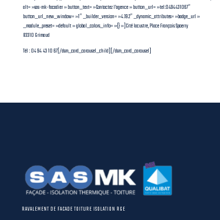
alt= »sas-mk-facadier » button_text= »Contactez l’agence » button_url= »tel:0494431067″
button_url_new_window= »1″ _builder_version= »4.19.2″ _dynamic_attributes= »badge_url »
_module_preset= »default » global_colors_info= »{} »]Cité lacustre, Place François Spoerry
83310 Grimaud
Tél : 04 94 43 10 67[/dsm_card_carousel_child][/dsm_card_carousel]
RAVALEMENT DE FACADE TOITURE ISOLATION RGE