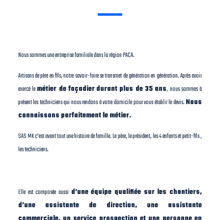
Nous sommes une entreprise familiale dans la région PACA.
Artisans de père en fils, notre savoir-faire se transmet de génération en génération. Après avoir
exercé le
métier de façadier
durant plus de 35 ans
, nous sommes à
présent les techniciens qui nous rendons à votre domicile pour vous établir le devis.
Nous
connaissons parfaitement le métier.
SAS MK c’est avant tout une histoire de famille. Le père, le président, les 4 enfants et petit-fils ,
les techniciens.
Elle est composée aussi
d’une équipe qualifiée sur les chantiers,
d’une assistante de direction, une assistante
commerciale, un service prospection et une personne en