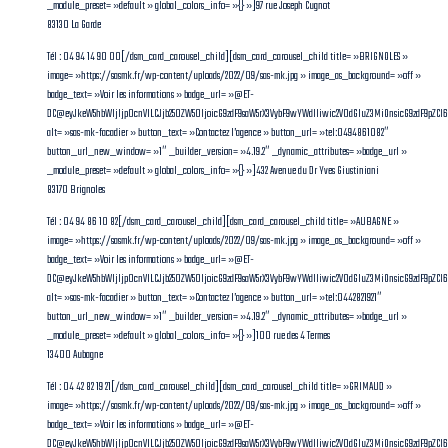
_module_preset= »default » global_colors_info= »{} »]97 rue Joseph Cugnot
83130 La Garde
Tél : 04 94 14 90 00[/dsm_card_carousel_child][dsm_card_carousel_child title= »BRIGNOLES »
image= »https://sasmk.fr/wp-content/uploads/2022/09/sas-mk.jpg » image_as_background= »off »
badge_text= »Voir les informations » badge_url= »@ET-
DC@eyJkeW5hbWljIjp0cnVlLCJjb250ZW50IjoicG9zdF9saW5rX3VybF9wYWdlIiwic2V0dGluZ3MiOnsicG9zdF9pZCI
alt= »sas-mk-facadier » button_text= »Contactez l’agence » button_url= »tel:0494861082″
button_url_new_window= »1″ _builder_version= »4.19.2″ _dynamic_attributes= »badge_url »
_module_preset= »default » global_colors_info= »{} »]432 Avenue du Dr Yves Giustiniani
83170 Brignoles
Tél : 04 94 86 10 82[/dsm_card_carousel_child][dsm_card_carousel_child title= »AUBAGNE »
image= »https://sasmk.fr/wp-content/uploads/2022/09/sas-mk.jpg » image_as_background= »off »
badge_text= »Voir les informations » badge_url= »@ET-
DC@eyJkeW5hbWljIjp0cnVlLCJjb250ZW50IjoicG9zdF9saW5rX3VybF9wYWdlIiwic2V0dGluZ3MiOnsicG9zdF9pZC
alt= »sas-mk-facadier » button_text= »Contactez l’agence » button_url= »tel:0442821921″
button_url_new_window= »1″ _builder_version= »4.19.2″ _dynamic_attributes= »badge_url »
_module_preset= »default » global_colors_info= »{} »]100 rue des 4 Termes
13400 Aubagne
Tél : 04 42 82 19 21[/dsm_card_carousel_child][dsm_card_carousel_child title= »GRIMAUD »
image= »https://sasmk.fr/wp-content/uploads/2022/09/sas-mk.jpg » image_as_background= »off »
badge_text= »Voir les informations » badge_url= »@ET-
DC@eyJkeW5hbWljIjp0cnVlLCJjb250ZW50IjoicG9zdF9saW5rX3VybF9wYWdlIiwic2V0dGluZ3MiOnsicG9zdF9pZC