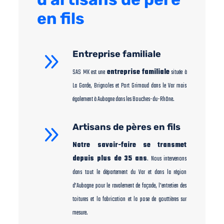
en fils
9
Entreprise familiale
SAS MK est une
entreprise familiale
située à
La Garde, Brignoles et Port Grimaud dans le Var mais
également à Aubagne dans les Bouches-du-Rhône.
9
Artisans de pères en fils
Notre savoir-faire se transmet
depuis plus de 35 ans
. Nous intervenons
dans tout le département du Var et dans la région
d’Aubagne pour le ravalement de façade, l’entretien des
toitures et la fabrication et la pose de gouttières sur
mesure.