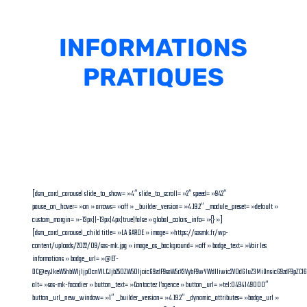
INFORMATIONS
PRATIQUES
[dsm_card_carousel slide_to_show= »4″ slide_to_scroll= »2″ speed= »942″
pause_on_hover= »on » arrows= »off » _builder_version= »4.19.2″ _module_preset= »default »
custom_margin= »-13px||-13px|4px|true|false » global_colors_info= »{} »]
[dsm_card_carousel_child title= »LA GARDE » image= »https://sasmk.fr/wp-
content/uploads/2022/09/sas-mk.jpg » image_as_background= »off » badge_text= »Voir les
informations » badge_url= »@ET-
DC@eyJkeW5hbWljIjp0cnVlLCJjb250ZW50IjoicG9zdF9saW5rX3VybF9wYWdlIiwic2V0dGluZ3MiOnsicG9zdF9pZC
alt= »sas-mk-facadier » button_text= »Contactez l’agence » button_url= »tel:0494149000″
button_url_new_window= »1″ _builder_version= »4.19.2″ _dynamic_attributes= »badge_url »