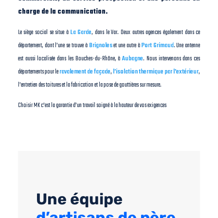
charge de la communication.
Le siège social se situe à
La Garde
, dans le Var. Deux autres agences également dans ce
département, dont l’une se trouve à
Brignoles
et une autre à
Port Grimaud
. Une antenne
est aussi localisée dans les Bouches-du-Rhône, à
Aubagne
. Nous intervenons dans ces
départements pour le
ravalement de façade
,
l’isolation thermique par l’extérieur
,
l’entretien des toitures et la fabrication et la pose de gouttières sur mesure.
Choisir MK c’est la garantie d’un travail soigné à la hauteur de vos exigences
Une équipe
d’artisans de père