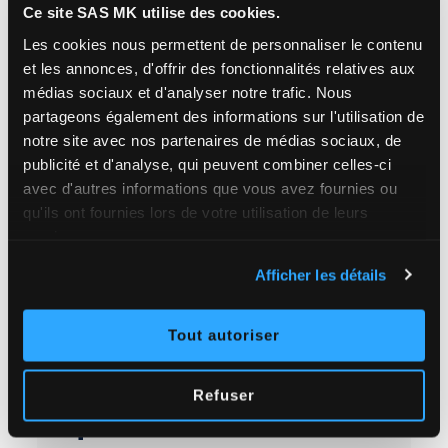
Ce site SAS MK utilise des cookies.
Les cookies nous permettent de personnaliser le contenu
MÈTRES LINÉAIRES DE GOUTTIÈRES POSÉES /
AN
et les annonces, d'offrir des fonctionnalités relatives aux
médias sociaux et d'analyser notre trafic.
Nous
partageons également des informations sur l'utilisation de
notre site avec nos partenaires de médias sociaux, de
8 000
publicité et d'analyse, qui peuvent combiner celles-ci
avec d'autres informations que vous avez fournies ou
qu'ils ont fournies lors de votre utilisation de leurs
M² DE TOITURES TRAITÉES / AN
services.
Afficher les détails
Tout autoriser
Refuser
Pourquoi
choisir SAS MK
?