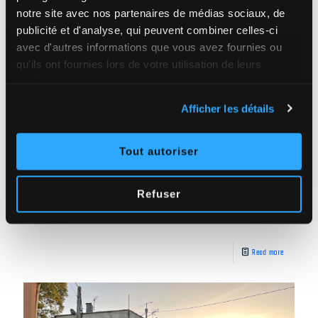
notre site avec nos partenaires de médias sociaux, de
publicité et d'analyse, qui peuvent combiner celles-ci
avec d'autres informations que vous avez fournies ou
qu'ils ont fournies lors de votre utilisation de leurs
services.
Afficher les détails
Tout autoriser
SAS MK
on
janvier 10, 2023
Refuser
Travaux de ravalement de façade | LE CANNET DES MAURES
Read more