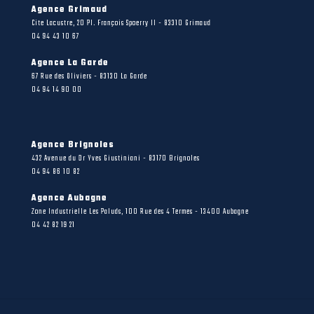
Agence Grimaud
Cite Lacustre, 20 Pl. François Spoerry II - 83310 Grimaud
04 94 43 10 67
Agence La Garde
67 Rue des Oliviers - 83130 La Garde
04 94 14 90 00
Agence Brignoles
432 Avenue du Dr Yves Giustiniani - 83170 Brignoles
04 94 86 10 82
Agence Aubagne
Zone Industrielle Les Paluds, 100 Rue des 4 Termes - 13400 Aubagne
04 42 82 19 21