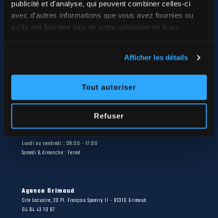
publicité et d'analyse, qui peuvent combiner celles-ci
avec d'autres informations que vous avez fournies ou
qu'ils ont fournies lors de votre utilisation de leurs
services.
RAVALEMENT DE FACADE TOITURE ISOLATION RGE
Afficher les détails
Tout autoriser
Informations de Contact
Refuser
04 94 14 90 00
Lundi au vendredi : 09:00 - 17:00
Samedi & dimanche : Fermé
Agence Grimaud
Cite Lacustre, 20 Pl. François Spoerry II - 83310 Grimaud
04 94 43 10 67