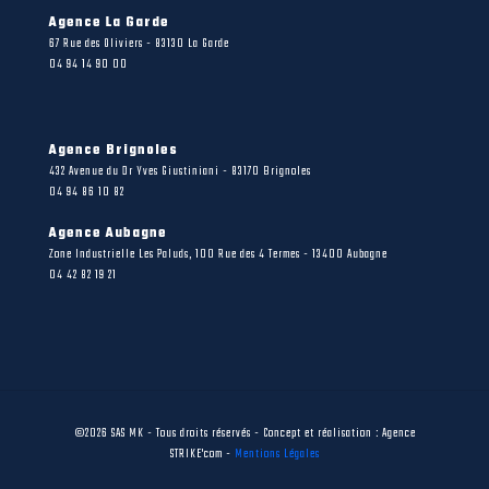
Agence La Garde
67 Rue des Oliviers - 83130 La Garde
04 94 14 90 00
Agence Brignoles
432 Avenue du Dr Yves Giustiniani - 83170 Brignoles
04 94 86 10 82
Agence Aubagne
Zone Industrielle Les Paluds, 100 Rue des 4 Termes - 13400 Aubagne
04 42 82 19 21
©2026 SAS MK - Tous droits réservés - Concept et réalisation : Agence
STRIKE'com -
Mentions Légales